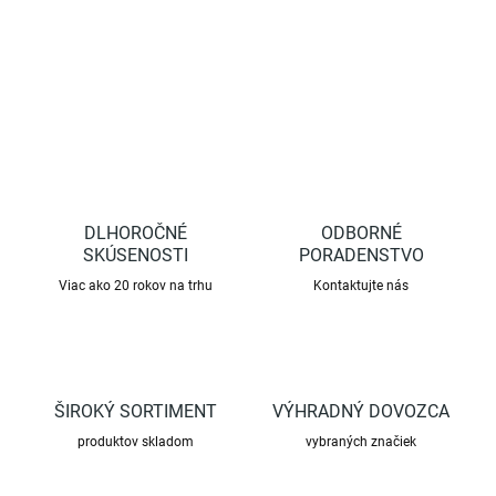
DETAILNÉ INFORMÁCIE
OPÝTAŤ SA
STRÁŽIŤ
DLHOROČNÉ
ODBORNÉ
SKÚSENOSTI
PORADENSTVO
Viac ako 20 rokov na trhu
Kontaktujte nás
ŠIROKÝ SORTIMENT
VÝHRADNÝ DOVOZCA
produktov skladom
vybraných značiek