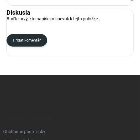
Diskusia
Buďte prvý, kto napíše príspevok k tejto položke.
Pridať komentár
Z
á
p
ä
t
i
e
INFORMÁCIE PRE VÁS
Obchodné podmienky